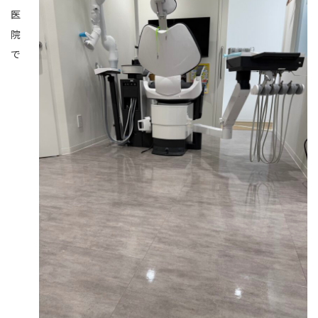
医
院
で