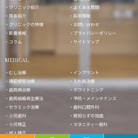
クリニック紹介
よくある質問
院長紹介
採用情報
クリニックの特徴
お問い合わせ
新着情報
プライバシーポリシー
コラム
サイトマップ
MEDICAL
むし治療
インプラント
精密根管治療
入れ歯治療
歯周病治療
ホワイトニング
歯周組織再生療法
予防・メインテナンス
セラミック治療
歯科口腔外科
小児歯科
親知らずの抜歯
小児矯正
マタニティー歯科
© ないとうファミリー歯科クリニック｜九大学研都市駅の歯医者
成人矯正