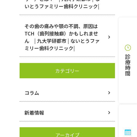
いとうファミリー歯科クリニック|
その歯の痛みや顎の不調、原因は
TCH（歯列接触癖）かもしれませ
ん | 九大学研都市 | ないとうファ
ミリー歯科クリニック|
9
診
14
療
時
カテゴリー
間
▲
…
休診
※祝
コラム
新着情報
アーカイブ