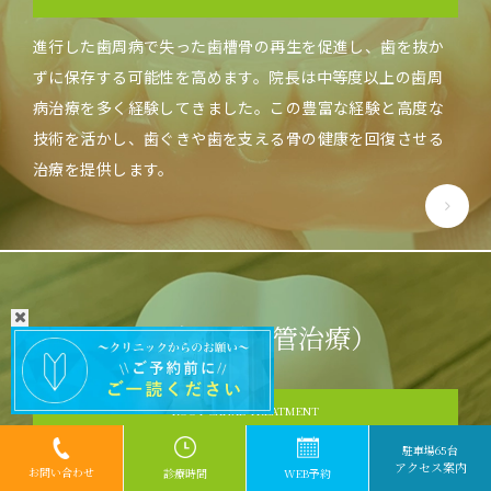
進行した歯周病で失った歯槽骨の再生を促進し、歯を抜か
ずに保存する可能性を高めます。院長は中等度以上の歯周
病治療を多く経験してきました。この豊富な経験と高度な
技術を活かし、歯ぐきや歯を支える骨の健康を回復させる
治療を提供します。
根の治療（根管治療）
ROOT CANAL TREATMENT
駐車場65台
マイクロスコープなど最新設備を活用し、細菌感染を防ぎ
アクセス案内
お問い合わせ
診
療
時
間
W
E
B
予
約