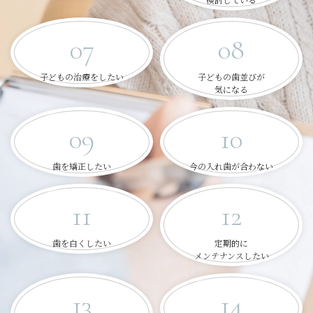
07
08
子どもの治療をしたい
子どもの歯並びが
気になる
09
10
歯を矯正したい
今の入れ歯が合わない
11
12
歯を白くしたい
定期的に
メンテナンスしたい
13
14