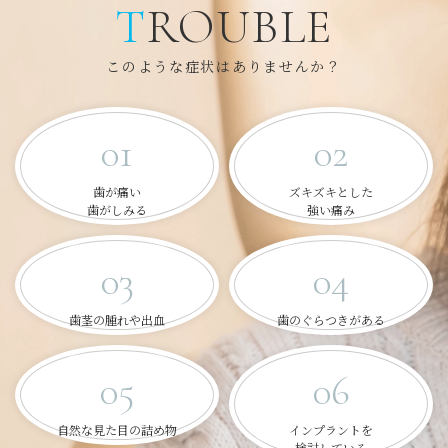
TROUBLE
このような症状はありませんか？
01
02
歯が痛い
ズキズキとした
歯がしみる
強い痛み
03
04
歯茎の腫れや出血
歯のぐらつきがある
05
06
自然な見た目の詰め物
インプラントを
検討している