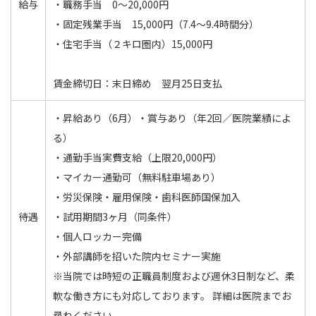
給与
・職務手当 0〜20,000円
・固定残業手当 15,000円（7.4～9.4時間分）
・住宅手当（２キロ圏内）15,000円
賃金締切日：末日締め 翌月25日支払
・昇給あり（6月）・賞与あり（年2回／医院業績によ
る）
・通勤手当実費支給（上限20,000円）
・マイカー通勤可（無料駐車場あり）
・労災保険・雇用保険・歯科医師国保加入
待遇
・試用期間3ヶ月（同条件）
・個人ロッカー完備
・外部講師を招いた院内セミナー実施
※当院では時短の正職員制度および週休3日制など、柔
軟な働き方にも対応しております。 詳細は医院までお
尋ねください。