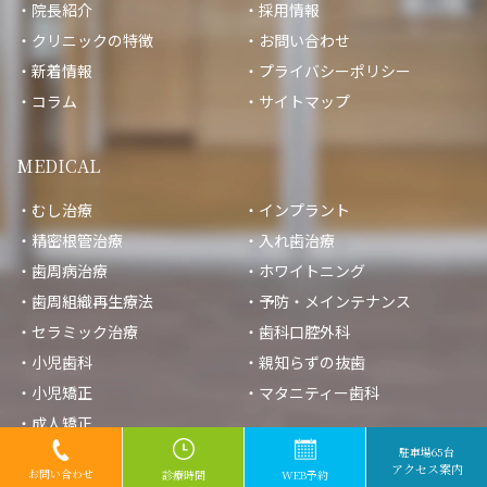
院長紹介
採用情報
クリニックの特徴
お問い合わせ
新着情報
プライバシーポリシー
コラム
サイトマップ
MEDICAL
むし治療
インプラント
精密根管治療
入れ歯治療
歯周病治療
ホワイトニング
歯周組織再生療法
予防・メインテナンス
セラミック治療
歯科口腔外科
小児歯科
親知らずの抜歯
小児矯正
マタニティー歯科
© ないとうファミリー歯科クリニック｜九大学研都市駅の歯医者
成人矯正
駐車場65台
アクセス案内
お問い合わせ
診
療
時
間
W
E
B
予
約