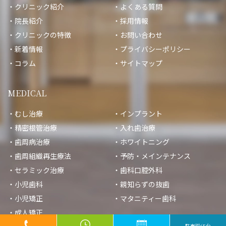
クリニック紹介
よくある質問
院長紹介
採用情報
クリニックの特徴
お問い合わせ
新着情報
プライバシーポリシー
コラム
サイトマップ
MEDICAL
むし治療
インプラント
精密根管治療
入れ歯治療
歯周病治療
ホワイトニング
歯周組織再生療法
予防・メインテナンス
セラミック治療
歯科口腔外科
小児歯科
親知らずの抜歯
小児矯正
マタニティー歯科
© ないとうファミリー歯科クリニック｜九大学研都市駅の歯医者
成人矯正
駐車場65台