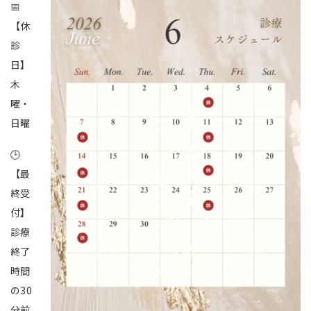
📅
【休
診
日】
木
曜・
日曜
🕒
【最
終受
付】
診療
終了
時間
の30
分前